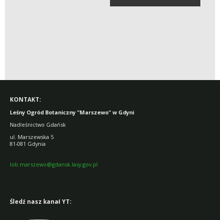
KONTAKT:
Leśny Ogród Botaniczny "Marszewo" w Gdyni
Nadleśnictwo Gdańsk
ul. Marszewska 5
81-081 Gdynia
lob.marszewo@gdansk.lasy.gov.pl
Śledź nasz kanał YT: