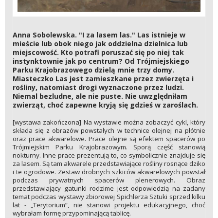
Anna Sobolewska. "I za lasem las." Las istnieje w
mieście lub obok niego jak oddzielna dzielnica lub
miejscowość. Kto potrafi poruszać się po niej tak
instynktownie jak po centrum? Od Trójmiejskiego
Parku Krajobrazowego dzielą mnie trzy domy.
Miasteczko Las jest zamieszkane przez zwierzęta i
rośliny, natomiast drogi wyznaczone przez ludzi.
Niemal bezludne, ale nie puste. Nie uwzględniłam
zwierząt, choć zapewne kryją się gdzieś w zaroślach.
[wystawa zakończona] Na wystawie można zobaczyć cykl, który
składa się z obrazów powstałych w technice olejnej na płótnie
oraz prace akwarelowe. Prace olejne są efektem spacerów po
Trójmiejskim Parku Krajobrazowym. Sporą część stanowią
nokturny. Inne prace prezentują to, co symbolicznie znajduje się
za lasem. Są tam akwarele przedstawiające rośliny rosnące dziko
i te ogrodowe. Zestaw drobnych szkiców akwarelowych powstał
podczas prywatnych spacerów plenerowych. Obraz
przedstawiający gatunki rodzime jest odpowiedzią na zadany
temat podczas wystawy zbiorowej Spichlerza Sztuki sprzed kilku
lat - „Terytorium”, nie stanowi projektu edukacyjnego, choć
wybrałam formę przypominającą tablicę.