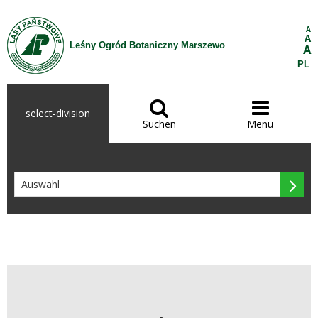
Zum Inhalt wechseln
A
A
Leśny Ogród Botaniczny Marszewo
A
PL


select-division
Suchen
Menü
