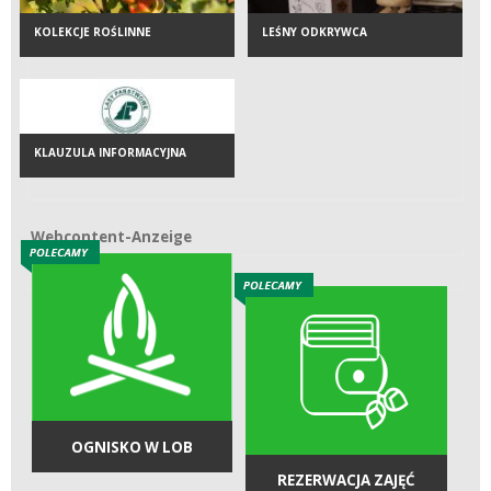
KOLEKCJE ROŚLINNE
LEŚNY ODKRYWCA
KLAUZULA INFORMACYJNA
Webcontent-Anzeige
Webcontent-Anzeige
OGNISKO W LOB
REZERWACJA ZAJĘĆ