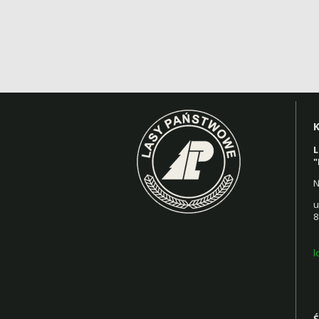
L
"
N
u
8
l
Ś