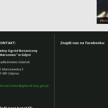
PROS
MŁOD
KONTAKT:
Znajdź nas na facebooku:
eśny Ogród Botaniczny
Marszewo" w Gdyni
adleśnictwo Gdańsk
l. Marszewska 5
1-081 Gdynia
ob.marszewo@gdansk.lasy.gov.pl
ledź nasz kanał YT: