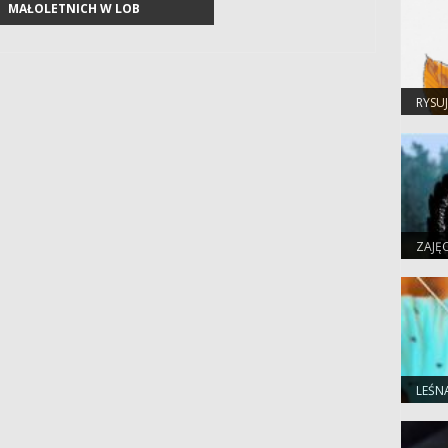
MAŁOLETNICH W LOB
RYSU
ZAJĘ
LEŚN
GRU