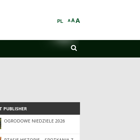
A
A
A
PL

T PUBLISHER
T PUBLISHER
OGRODOWE NIEDZIELE 2026
PTASIE HISTORIE – SPOTKANIA Z