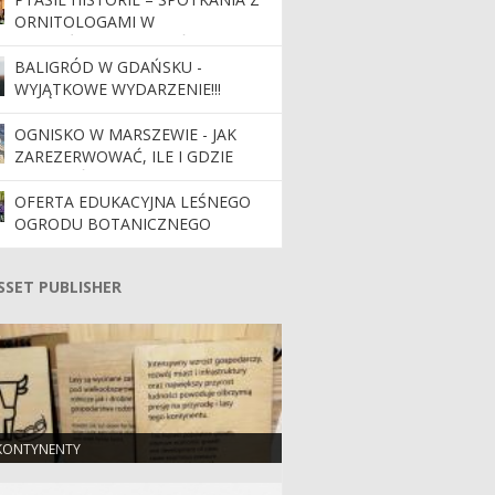
ORNITOLOGAMI W
NADLEŚNICTWIE GDAŃSK
BALIGRÓD W GDAŃSKU -
WYJĄTKOWE WYDARZENIE!!!
OGNISKO W MARSZEWIE - JAK
ZAREZERWOWAĆ, ILE I GDZIE
ZAPŁACIĆ
OFERTA EDUKACYJNA LEŚNEGO
OGRODU BOTANICZNEGO
SSET PUBLISHER
SSET PUBLISHER
KONTYNENTY