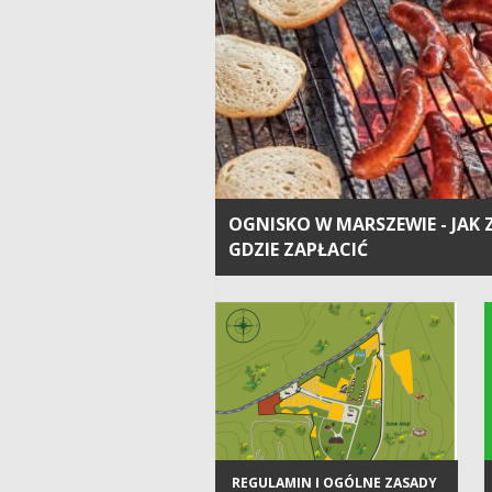
OGNISKO W MARSZEWIE - JAK 
GDZIE ZAPŁACIĆ
REGULAMIN I OGÓLNE ZASADY