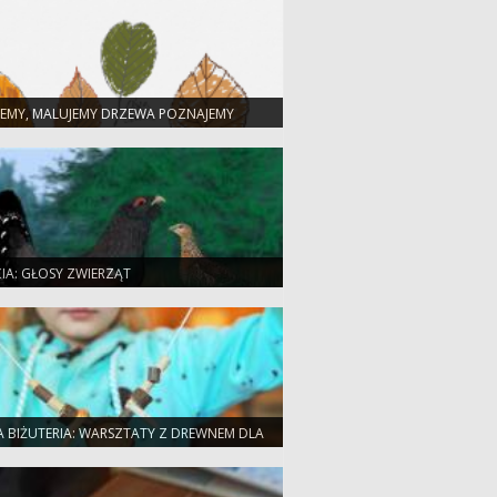
JEMY, MALUJEMY DRZEWA POZNAJEMY
CIA: GŁOSY ZWIERZĄT
A BIŻUTERIA: WARSZTATY Z DREWNEM DLA
P