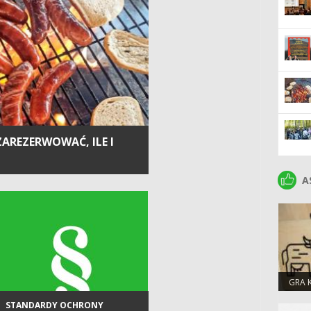
ZAREZERWOWAĆ, ILE I
A
A
GRA 
STANDARDY OCHRONY