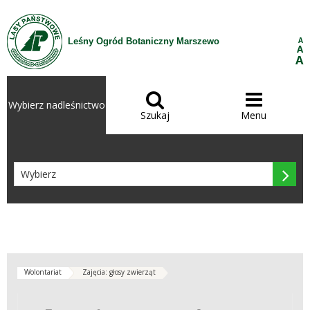
Przejdź do treści
A
Leśny Ogród Botaniczny Marszewo
A
A


Wybierz nadleśnictwo
Szukaj
Menu

Wolontariat
Zajęcia: głosy zwierząt