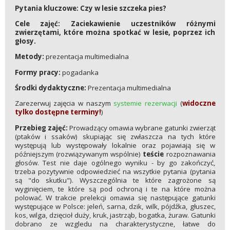
Pytania kluczowe: Czy w lesie szczeka pies?
Cele zajęć: Zaciekawienie uczestników różnymi
zwierzętami, które można spotkać w lesie, poprzez ich
głosy.
Metody:
prezentacja multimedialna
Formy pracy:
pogadanka
Środki dydaktyczne:
Prezentacja multimedialna
Zarezerwuj zajęcia w naszym
systemie rezerwacji
(
widoczne
tylko dostępne terminy!
)
Przebieg zajęć:
Prowadzący omawia wybrane gatunki zwierząt
(ptaków i ssaków) skupiając się zwłaszcza na tych które
występują lub występowały lokalnie oraz pojawiają się w
późniejszym (rozwiązywanym wspólnie)
teście
rozpoznawania
głosów. Test nie daje ogólnego wyniku - by go zakończyć,
trzeba pozytywnie odpowiedzieć na wszytkie pytania (pytania
są "do skutku"). Wyszczególnia te które zagrożone są
wyginięciem, te które są pod ochroną i te na które można
polować. W trakcie prelekcji omawia się następujące gatunki
występujące w Polsce: jeleń, sarna, dzik, wilk, pójdźka, głuszec,
kos, wilga, dzięcioł duży, kruk, jastrząb, bogatka, żuraw. Gatunki
dobrano ze wzgledu na charakterystyczne, łatwe do