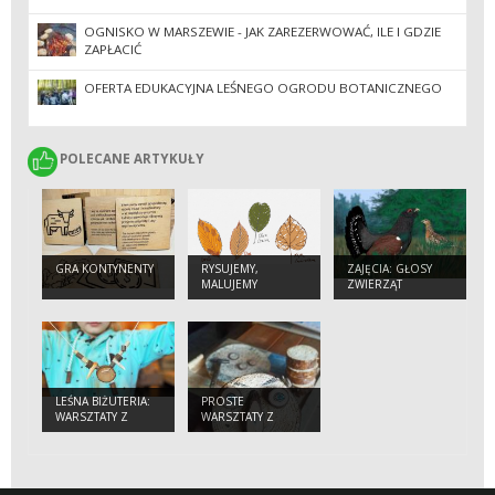
OGNISKO W MARSZEWIE - JAK ZAREZERWOWAĆ, ILE I GDZIE
ZAPŁACIĆ
OFERTA EDUKACYJNA LEŚNEGO OGRODU BOTANICZNEGO
POLECANE ARTYKUŁY
POLECANE ARTYKUŁY
GRA KONTYNENTY
RYSUJEMY,
ZAJĘCIA: GŁOSY
MALUJEMY
ZWIERZĄT
DRZEWA
POZNAJEMY
LEŚNA BIŻUTERIA:
PROSTE
WARSZTATY Z
WARSZTATY Z
DREWNEM DLA
DREWNEM DLA
GRUP
MŁODSZYCH
DZIECI