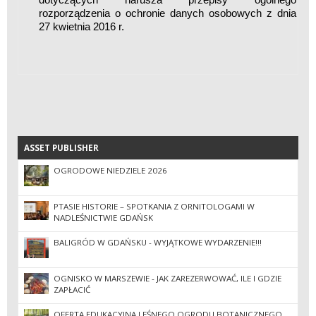
rozporządzenia o ochronie danych osobowych z dnia
27 kwietnia 2016 r.
ASSET PUBLISHER
ASSET PUBLISHER
OGRODOWE NIEDZIELE 2026
PTASIE HISTORIE – SPOTKANIA Z ORNITOLOGAMI W
NADLEŚNICTWIE GDAŃSK
BALIGRÓD W GDAŃSKU - WYJĄTKOWE WYDARZENIE!!!
OGNISKO W MARSZEWIE - JAK ZAREZERWOWAĆ, ILE I GDZIE
ZAPŁACIĆ
OFERTA EDUKACYJNA LEŚNEGO OGRODU BOTANICZNEGO