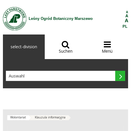
Zum Inhalt wechseln
A
A
Leśny Ogród Botaniczny Marszewo
A
PL


select-division
Suchen
Menü

Wolontariat
Klauzula informacyjna