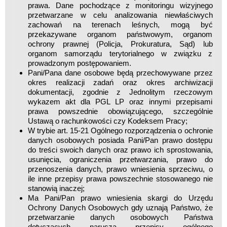
prawa. Dane pochodzące z monitoringu wizyjnego
przetwarzane w celu analizowania niewłaściwych
zachowań na terenach leśnych, mogą być
przekazywane organom państwowym, organom
ochrony prawnej (Policja, Prokuratura, Sąd) lub
organom samorządu terytorialnego w związku z
prowadzonym postępowaniem.
Pani/Pana dane osobowe będą przechowywane przez
okres realizacji zadań oraz okres archiwizacji
dokumentacji, zgodnie z Jednolitym rzeczowym
wykazem akt dla PGL LP oraz innymi przepisami
prawa powszednie obowiązującego, szczególnie
Ustawą o rachunkowości czy Kodeksem Pracy;
W trybie art. 15-21 Ogólnego rozporządzenia o ochronie
danych osobowych posiada Pani/Pan prawo dostępu
do treści swoich danych oraz prawo ich sprostowania,
usunięcia, ograniczenia przetwarzania, prawo do
przenoszenia danych, prawo wniesienia sprzeciwu, o
ile inne przepisy prawa powszechnie stosowanego nie
stanowią inaczej;
Ma Pani/Pan prawo wniesienia skargi do Urzędu
Ochrony Danych Osobowych gdy uznają Państwo, że
przetwarzanie danych osobowych Państwa
dotyczących narusza przepisy ogólnego