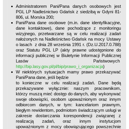
Administratorem Pani/Pana danych osobowych jest
PGL LP Nadleśnictwo Gdańsk z siedzibą w Gdyni 81-
806, ul. Morska 200;
Pani/Pana dane osobowe (m.in. dane identyfikacyjne,
dane kontaktowe), dane pochodzące z monitoringu
wizyjnego, przetwarzane są w celu realizacji zadań
nałożonych na Nadleśnictwo Gdańsk na mocy Ustawy
o lasach z dnia 28 września 1991 r. (Dz.U.2017.0.788)
oraz Statutu PGL LP (akty prawne udostępnione do
informacji publicznej w Biuletynie Informacji Publicznej
Lasów Państwowych
http://bip.lasy.gov.pl/pl/bip/prawo_i_organizacja
)
W niektórych sytuacjach mamy prawo przekazywać
Pani/Pana dane, jeśli będzie
to konieczne w celu realizacji zadań. Dane będą
przekazywane wyłącznie: naszym pracownikom,
którzy muszą mieć dostęp do danych, aby wykonywać
swoje obowiązki, osobom upoważnionym oraz innym
odbiorcom danych, w tym: kancelariom prawnym,
biegłym rewidentom, podmiotom świadczącym usługi w
zakresie dostarczania korespondencji związanej z
realizacją zadań, oraz innym instytucjom
upoważnionym z mocy obowiązującego powszechnie