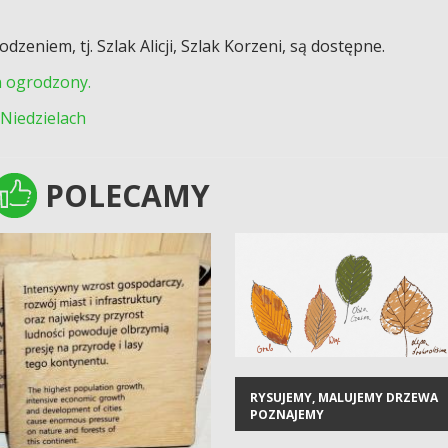
eniem, tj. Szlak Alicji, Szlak Korzeni, są dostępne.
n ogrodzony.
Niedzielach
POLECAMY
POLECAMY
RYSUJEMY, MALUJEMY DRZEWA
POZNAJEMY