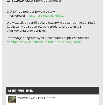
25.10.2026
Więcej informacji wkrótce!
ZAPISY - za pośrednictwem strony
internetowej
https://marszewo.nakiedy.pl
Dla wszystkich ogród będzie otwarty w godzinach 10:00-16:00.
Zachęcamy do spacerów po ogrodzie, wypoczynku i
piknikowania przy ognisku.
Informacje o Ogrodowych Niedzielach znajdziesz również
na
https://www.facebook.com/nadlesnictwo.gdansk
ASSET PUBLISHER
ASSET PUBLISHER
OGRODOWE NIEDZIELE 2026