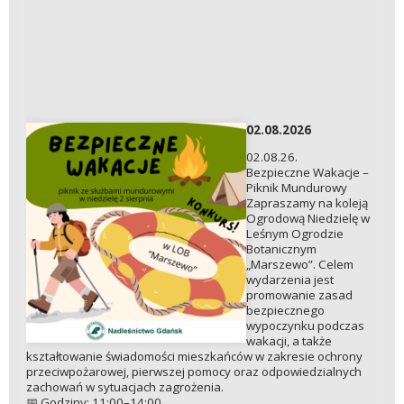
02.08.2026
02.08.26.
Bezpieczne Wakacje –
Piknik Mundurowy
Zapraszamy na koleją
Ogrodową Niedzielę w
Leśnym Ogrodzie
Botanicznym
„Marszewo”. Celem
wydarzenia jest
promowanie zasad
bezpiecznego
wypoczynku podczas
wakacji, a także
kształtowanie świadomości mieszkańców w zakresie ochrony
przeciwpożarowej, pierwszej pomocy oraz odpowiedzialnych
zachowań w sytuacjach zagrożenia.
📅 Godziny: 11:00–14:00