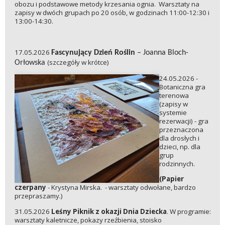
obozu i podstawowe metody krzesania ognia. Warsztaty na
zapisy w dwóch grupach po 20 osób, w godzinach 11:00-12:30 i
13:00-14:30.
17.05.2026
Fascynujący Dzień Roślin
– Joanna Bloch-
(szczegóły w krótce)
Orłowska
24.05.2026 -
Botaniczna gra
terenowa
(zapisy w
systemie
rezerwacji) - gra
przeznaczona
dla drosłych i
dzieci, np. dla
grup
rodzinnych.
(Papier
czerpany
- Krystyna Mirska. - warsztaty odwołane, bardzo
przepraszamy.)
31.05.2026
Leśny Piknik z okazji Dnia Dziecka
. W programie:
warsztaty kaletnicze, pokazy rzeźbienia, stoisko