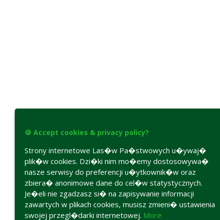
🍪 Accept cookies & privacy policy?
Strony internetowe Las�w Pa�stwowych u�ywaj�
plik�w cookies. Dzi�ki nim mo�emy dostosowywa�
nasze serwisy do preferencji u�ytkownik�w oraz
zbiera� anonimowe dane do cel�w statystycznych.
Je�eli nie zgadzasz si� na zapisywanie informacji
zawartych w plikach cookies, musisz zmieni� ustawienia
swojej przegl�darki internetowej.
More