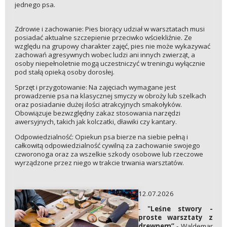
jednego psa.
Zdrowie i zachowanie: Pies biorący udział w warsztatach musi
posiadać aktualne szczepienie przeciwko wściekliźnie. Ze
względu na grupowy charakter zajęć, pies nie może wykazywać
zachowań agresywnych wobec ludzi ani innych zwierząt, a
osoby niepełnoletnie mogą uczestniczyć w treningu wyłącznie
pod stałą opieką osoby dorosłej.
Sprzęt i przygotowanie: Na zajęciach wymagane jest
prowadzenie psa na klasycznej smyczy w obroży lub szelkach
oraz posiadanie dużej ilości atrakcyjnych smakołyków.
Obowiązuje bezwzględny zakaz stosowania narzędzi
awersyjnych, takich jak kolczatki, dławiki czy kantary.
Odpowiedzialność: Opiekun psa bierze na siebie pełną i
całkowitą odpowiedzialność cywilną za zachowanie swojego
czworonoga oraz za wszelkie szkody osobowe lub rzeczowe
wyrządzone przez niego w trakcie trwania warsztatów.
12.07.2026
-
"Leśne stwory -
proste warsztaty z
drewnem”
- Waldemar