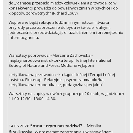
do „rosnącej przepaści między człowiekiem a przyrodą, co w
konsekwencji prowadzi do poważnych zmian w psychice i do
kłopotów zdrowotnych” (Richard Louv).
Wspierane będą relacje z ludźmi i innymi istotami świata
przyrody przez zaproszenie do bycia w świecie realnym,
jednocześnie przeciwdziałając e–uzależnieniom i przemęczeniu
informacyjnemu.
Warsztaty poprowadzi - Marzena Żachowska -
międzynarodowa instruktorka terapii leśnej International
Society of Nature and Forest Medicine w Japonii
certyfikowana przewodniczka kąpieli leśnej i Terapii Leśnej
Instytutu Ekoterapii Relacyjnej, psychotraumatolożka,
certyfikowana terapeutka tsr, pedagożka specjalna”
Warsztaty na zapisy w dwóch grupach po 20 osób, w godzinach
11:00-12:30 i 13:00-14:30.
14.06.2026
Sosna - czym nas zadziwi?
– Monika
W programie: zapoznanie z właściwościami
Brynikowska.