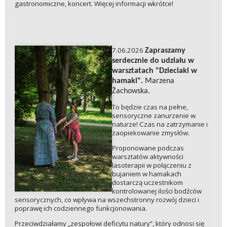
gastronomiczne, koncert. Więcej informacji wkrótce!
7.06.2026
Zapraszamy
serdecznie do udziału w
warsztatach
"Dzieciaki w
hamaki".
Marzena
Żachowska.
To będzie czas na pełne,
sensoryczne zanurzenie w
naturze! Czas na zatrzymanie i
zaopiekowanie zmysłów.
Proponowane podczas
warsztatów aktywności
lasoterapii w połączeniu z
bujaniem w hamakach
dostarczą uczestnikom
kontrolowanej ilości bodźców
sensorycznych, co wpływa na wszechstronny rozwój dzieci i
poprawę ich codziennego funkcjonowania.
Przeciwdziałamy „zespołowi deficytu natury”, który odnosi się