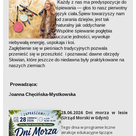
Każdy z nas ma predyspozycje do
śpiewania — głos to nasz pierwotny
język ciała.Śpiew towarzyszy nam
od zarania dziejów, jest tak
naturalny jak oddychanie
Wspólne śpiewanie pogłębia
uczucie jedności, wywołuje
niebywałą energię, uspokaja i koi.
Zagłębienie się w pieśniach tradycyjnych pozwala
przenieść się w przeszłość i poznawać dawne obrzędy
Słowian, które jeszcze do niedawna były praktykowane na
naszych ziemiach
Prowadząca:
J
oanna Chęcińska-Mystkowska
28.06.2026 Dni morza w lesie
(Urząd Morski w Gdyni)
Tego dnia w programie liczne
atrakcje edukacyjne łączące