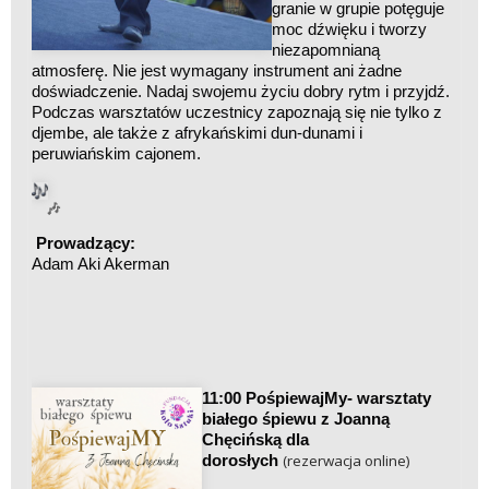
granie w grupie potęguje
moc dźwięku i tworzy
niezapomnianą
atmosferę. Nie jest wymagany instrument ani żadne
doświadczenie. Nadaj swojemu życiu dobry rytm i przyjdź.
Podczas warsztatów uczestnicy zapoznają się nie tylko z
djembe, ale także z afrykańskimi dun-dunami i
peruwiańskim cajonem.
🎶
Prowadzący:
Adam Aki Akerman
11:00 PośpiewajMy- warsztaty
białego śpiewu z Joanną
Chęcińską dla
dorosłych
(rezerwacja online)