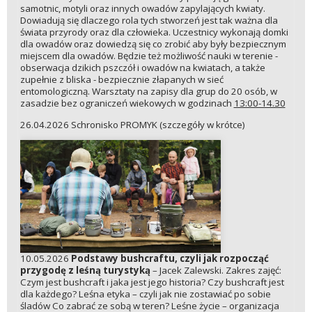
samotnic, motyli oraz innych owadów zapylających kwiaty.
Dowiadują się dlaczego rola tych stworzeń jest tak ważna dla
świata przyrody oraz dla człowieka. Uczestnicy wykonają domki
dla owadów oraz dowiedzą się co zrobić aby były bezpiecznym
miejscem dla owadów. Będzie też możliwość nauki w terenie -
obserwacja dzikich pszczół i owadów na kwiatach, a także
zupełnie z bliska - bezpiecznie złapanych w sieć
entomologiczną. Warsztaty na zapisy dla grup do 20 osób, w
zasadzie bez ograniczeń wiekowych w godzinach
13:00-14.30
26.04.2026 Schronisko PROMYK (szczegóły w krótce)
10.05.2026
Podstawy bushcraftu, czyli jak rozpocząć
przygodę z leśną turystyką
– Jacek Zalewski. Zakres zajęć:
Czym jest bushcraft i jaka jest jego historia? Czy bushcraft jest
dla każdego? Leśna etyka – czyli jak nie zostawiać po sobie
śladów Co zabrać ze sobą w teren? Leśne życie – organizacja