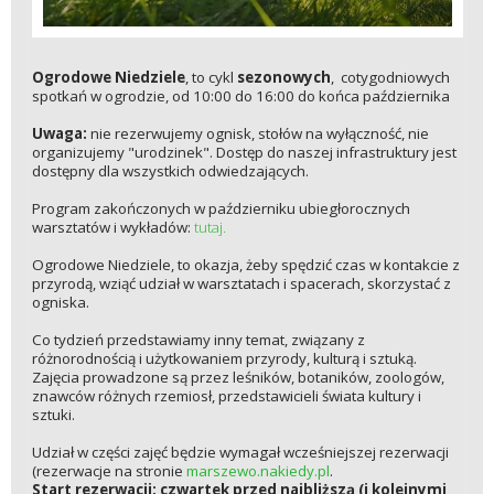
Ogrodowe Niedziele
, to cykl
sezonowych
, cotygodniowych
spotkań w ogrodzie, od 10:00 do 16:00 do końca października
Uwaga:
nie rezerwujemy ognisk, stołów na wyłączność, nie
organizujemy "urodzinek". Dostęp do naszej infrastruktury jest
dostępny dla wszystkich odwiedzających.
Program zakończonych w październiku ubiegłorocznych
warsztatów i wykładów:
tutaj.
Ogrodowe Niedziele, to okazja, żeby spędzić czas w kontakcie z
przyrodą, wziąć udział w warsztatach i spacerach, skorzystać z
ogniska.
Co tydzień przedstawiamy inny temat, związany z
różnorodnością i użytkowaniem przyrody, kulturą i sztuką.
Zajęcia prowadzone są przez leśników, botaników, zoologów,
znawców różnych rzemiosł, przedstawicieli świata kultury i
sztuki.
Udział w części zajęć będzie wymagał wcześniejszej rezerwacji
(rezerwacje na stronie
marszewo.nakiedy.pl
.
Start rezerwacji: czwartek przed najbliższą (i kolejnymi