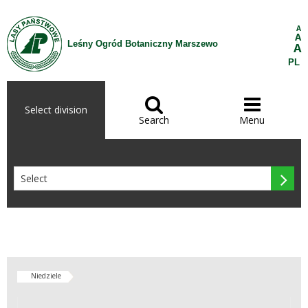
Skip to Content
A
A
Leśny Ogród Botaniczny Marszewo
A
PL


Select division
Search
Menu

Niedziele