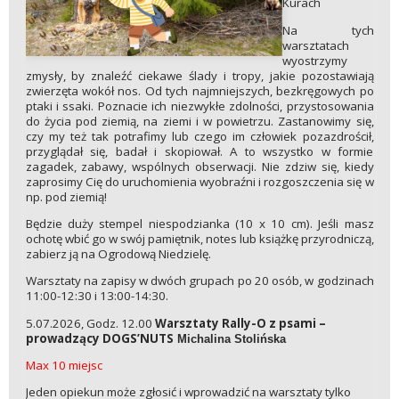
Kurach
Na tych
warsztatach
wyostrzymy
zmysły, by znaleźć ciekawe ślady i tropy, jakie pozostawiają
zwierzęta wokół nos. Od tych najmniejszych, bezkręgowych po
ptaki i ssaki. Poznacie ich niezwykłe zdolności, przystosowania
do życia pod ziemią, na ziemi i w powietrzu. Zastanowimy się,
czy my też tak potrafimy lub czego im człowiek pozazdrościł,
przyglądał się, badał i skopiował. A to wszystko w formie
zagadek, zabawy, wspólnych obserwacji. Nie zdziw się, kiedy
zaprosimy Cię do uruchomienia wyobraźni i rozgoszczenia się w
np. pod ziemią!
Będzie duży stempel niespodzianka (10 x 10 cm). Jeśli masz
ochotę wbić go w swój pamiętnik, notes lub książkę przyrodniczą,
zabierz ją na Ogrodową Niedzielę.
Warsztaty na zapisy w dwóch grupach po 20 osób, w godzinach
11:00-12:30 i 13:00-14:30.
5.07.2026, Godz. 12.00
Warsztaty Rally-O z psami –
prowadzący DOGS’NUTS
Michalina Stolińska
Max 10 miejsc
Jeden opiekun może zgłosić i wprowadzić na warsztaty tylko