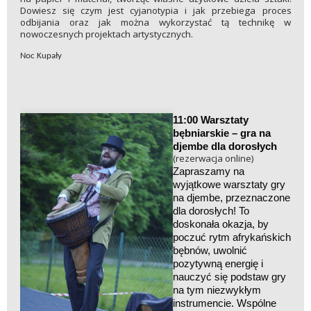
Dowiesz się czym jest cyjanotypia i jak przebiega proces
odbijania oraz jak można wykorzystać tą technikę w
nowoczesnych projektach artystycznych.
Noc Kupały
11:00 Warsztaty
bębniarskie – gra na
djembe dla dorosłych
(rezerwacja online)
Zapraszamy na
wyjątkowe warsztaty gry
na djembe, przeznaczone
dla dorosłych! To
doskonała okazja, by
poczuć rytm afrykańskich
bębnów, uwolnić
pozytywną energię i
nauczyć się podstaw gry
na tym niezwykłym
instrumencie. Wspólne