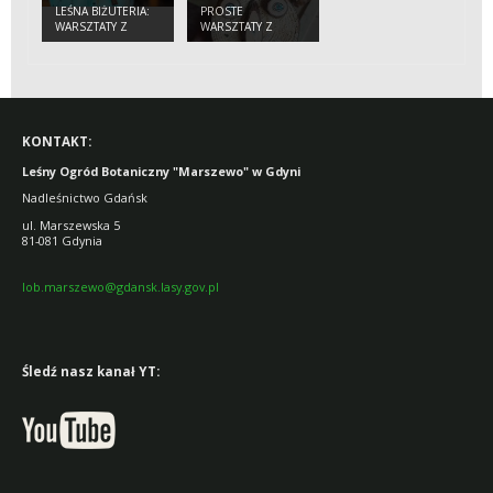
LEŚNA BIŻUTERIA:
PROSTE
WARSZTATY Z
WARSZTATY Z
DREWNEM DLA
DREWNEM DLA
GRUP
MŁODSZYCH
DZIECI
KONTAKT:
Leśny Ogród Botaniczny "Marszewo" w Gdyni
Nadleśnictwo Gdańsk
ul. Marszewska 5
81-081 Gdynia
lob.marszewo@gdansk.lasy.gov.pl
Śledź nasz kanał YT: