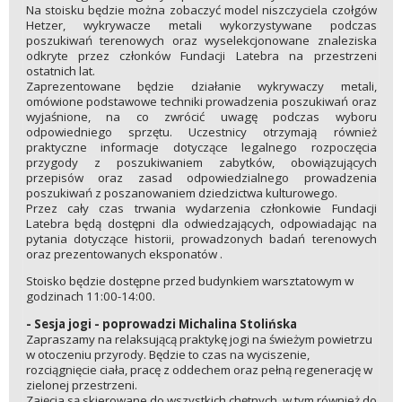
Na stoisku będzie można zobaczyć model niszczyciela czołgów
Hetzer, wykrywacze metali wykorzystywane podczas
poszukiwań terenowych oraz wyselekcjonowane znaleziska
odkryte przez członków Fundacji Latebra na przestrzeni
ostatnich lat.
Zaprezentowane będzie działanie wykrywaczy metali,
omówione podstawowe techniki prowadzenia poszukiwań oraz
wyjaśnione, na co zwrócić uwagę podczas wyboru
odpowiedniego sprzętu. Uczestnicy otrzymają również
praktyczne informacje dotyczące legalnego rozpoczęcia
przygody z poszukiwaniem zabytków, obowiązujących
przepisów oraz zasad odpowiedzialnego prowadzenia
poszukiwań z poszanowaniem dziedzictwa kulturowego.
Przez cały czas trwania wydarzenia członkowie Fundacji
Latebra będą dostępni dla odwiedzających, odpowiadając na
pytania dotyczące historii, prowadzonych badań terenowych
oraz prezentowanych eksponatów .
Stoisko będzie dostępne przed budynkiem warsztatowym w
godzinach 11:00-14:00.
- Sesja jogi - poprowadzi Michalina Stolińska
Zapraszamy na relaksującą praktykę jogi na świeżym powietrzu
w otoczeniu przyrody. Będzie to czas na wyciszenie,
rozciągnięcie ciała, pracę z oddechem oraz pełną regenerację w
zielonej przestrzeni.
Zajęcia są skierowane do wszystkich chętnych, w tym również do