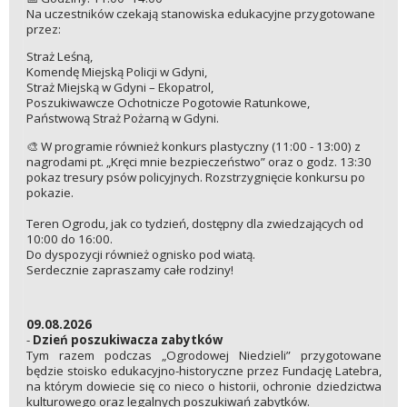
Na uczestników czekają stanowiska edukacyjne przygotowane
przez:
Straż Leśną,
Komendę Miejską Policji w Gdyni,
Straż Miejską w Gdyni – Ekopatrol,
Poszukiwawcze Ochotnicze Pogotowie Ratunkowe,
Państwową Straż Pożarną w Gdyni.
🎨 W programie również konkurs plastyczny (11:00 - 13:00) z
nagrodami pt. „Kręci mnie bezpieczeństwo” oraz o godz. 13:30
pokaz tresury psów policyjnych. Rozstrzygnięcie konkursu po
pokazie.
Teren Ogrodu, jak co tydzień, dostępny dla zwiedzających od
10:00 do 16:00.
Do dyspozycji również ognisko pod wiatą.
Serdecznie zapraszamy całe rodziny!
09.08.2026
-
Dzień poszukiwacza zabytków
Tym razem podczas „Ogrodowej Niedzieli” przygotowane
będzie stoisko edukacyjno-historyczne przez Fundację Latebra,
na którym dowiecie się co nieco o historii, ochronie dziedzictwa
kulturowego oraz legalnych poszukiwań zabytków.