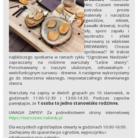
Hinc. Czasem niewiele
potrzeba: proste
materiały i narzędzia
(gwoździe, młotek,
kawałki drewna), trochę
siły, sporo zapału i
wyobraźni. I efekt
murowany (a właściwie
DREWNIANY). Chcecie
spróbować? W trakcie
najbliższego spotkania w ramach cyklu "Ogrodowe Niedziele"
zapraszamy na rodzinne warsztaty "Leśne stwory".
Porozmawiamy o naszym ulubionym, odnawialnym i
wielofunkcyjnym surowcu - drewnie. A następnie wykorzystamy
go do stworzenia własnego, niepowtarzalnego drewnianego
stwora.
Warsztaty na zapisy w dwóch grupach po 10 stanowisk, w
godzinach 11:00-12:30 i 13:00-14:30. Podczas zapisów
pamiętajcie, że
1 osoba to jedno stanowisko rodzinne.
UWAGA! ZAPISY! Za pośrednictwem strony internetowej
https://marszewo.nakiedy.pl
Dla wszystkich ogród będzie otwarty w godzinach 10:00-16:00.
Zachęcamy do spacerów po ogrodzie, wypoczynku i
piknikowania przy ognisku.