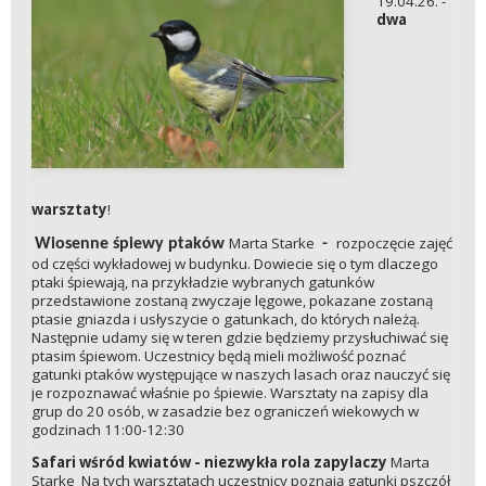
19.04.26. -
dwa
warsztaty
!
Marta Starke
rozpoczęcie zajęć
Wiosenne śpiewy ptaków
-
od części wykładowej w budynku. Dowiecie się o tym dlaczego
ptaki śpiewają, na przykładzie wybranych gatunków
przedstawione zostaną zwyczaje lęgowe, pokazane zostaną
ptasie gniazda i usłyszycie o gatunkach, do których należą.
Następnie udamy się w teren gdzie będziemy przysłuchiwać się
ptasim śpiewom. Uczestnicy będą mieli możliwość poznać
gatunki ptaków występujące w naszych lasach oraz nauczyć się
je rozpoznawać właśnie po śpiewie. Warsztaty na zapisy dla
grup do 20 osób, w zasadzie bez ograniczeń wiekowych w
godzinach 11:00-12:30
Safari wśród kwiatów - niezwykła rola zapylaczy
Marta
Starke
Na tych warsztatach uczestnicy poznają gatunki pszczół