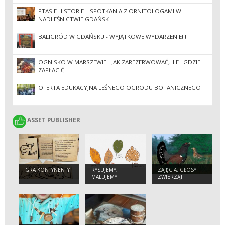
PTASIE HISTORIE – SPOTKANIA Z ORNITOLOGAMI W
NADLEŚNICTWIE GDAŃSK
BALIGRÓD W GDAŃSKU - WYJĄTKOWE WYDARZENIE!!!
OGNISKO W MARSZEWIE - JAK ZAREZERWOWAĆ, ILE I GDZIE
ZAPŁACIĆ
OFERTA EDUKACYJNA LEŚNEGO OGRODU BOTANICZNEGO
ASSET PUBLISHER
ASSET PUBLISHER
GRA KONTYNENTY
RYSUJEMY,
ZAJĘCIA: GŁOSY
MALUJEMY
ZWIERZĄT
DRZEWA
POZNAJEMY