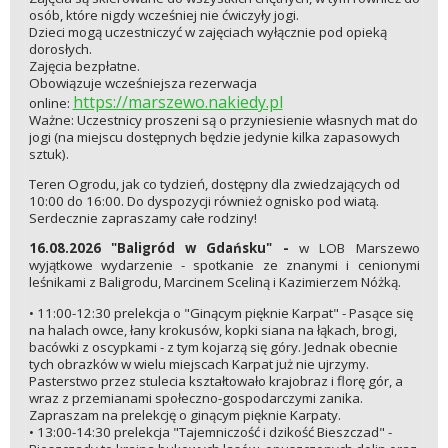
osób, które nigdy wcześniej nie ćwiczyły jogi.
Dzieci mogą uczestniczyć w zajęciach wyłącznie pod opieką
dorosłych.
Zajęcia bezpłatne.
Obowiązuje wcześniejsza rezerwacja
https://marszewo.nakiedy.pl
online:
Ważne: Uczestnicy proszeni są o przyniesienie własnych mat do
jogi (na miejscu dostępnych będzie jedynie kilka zapasowych
sztuk).
Teren Ogrodu, jak co tydzień, dostępny dla zwiedzających od
10:00 do 16:00. Do dyspozycji również ognisko pod wiatą.
Serdecznie zapraszamy całe rodziny!
16.08.2026 "Baligród w Gdańsku" -
w LOB Marszewo
wyjątkowe wydarzenie - spotkanie ze znanymi i cenionymi
leśnikami z Baligrodu, Marcinem Sceliną i Kazimierzem Nóżką.
• 11:00-12:30 prelekcja o "Ginącym pięknie Karpat" - Pasące się
na halach owce, łany krokusów, kopki siana na łąkach, brogi,
bacówki z oscypkami - z tym kojarzą się góry. Jednak obecnie
tych obrazków w wielu miejscach Karpat już nie ujrzymy.
Pasterstwo przez stulecia kształtowało krajobraz i florę gór, a
wraz z przemianami społeczno-gospodarczymi zanika.
Zapraszam na prelekcję o ginącym pięknie Karpaty.
• 13:00-14:30 prelekcja "Tajemniczość i dzikość Bieszczad" -