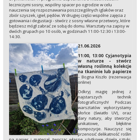
leczniczymi sosny, wspólny spacer po ogrodzie w celu
nauczenia się rozpoznawania poszczególnych iglaków oraz
zbiór szyszek, igieł, pędów. W drugiej części wspólne zajęcia z
gotowania i degustacji - stwórz z sosny własne przetwory, które
będziesz mógł zabrać ze sobą do domu. Warsztaty na zapisy w
dwóch grupach po 10 osób, w godzinach 11:00-12:30 i 13:00-
14:30.
21.06.2026
11:00, 13:00 Cyjanotypia
w naturze - stwórz
własną roślinną kolekcje
na tkaninie lub papierze
– Bogna Kiszło (rezerwacja
online)
Odkryj magię jednej z
najstarszych technik
fotograficznych! Podczas
warsztatów wykorzystamy
słońce (światło UV), oraz
dary natury, aby stworzyć
unikatowe, błękitne
kompozycje. Nauczysz się
przenosić delikatność roślin
na papier i materiał, tworząc własne użytkowe dzieła sztuki.