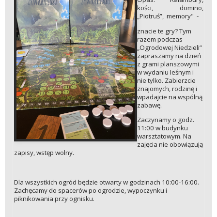
kości, domino,
„Piotruś”, memory" -
znacie te gry? Tym
razem podczas
„Ogrodowej Niedzieli”
zapraszamy na dzień
z grami planszowymi
w wydaniu leśnym i
nie tylko. Zabierzcie
znajomych, rodzinę i
wpadajcie na wspólną
zabawę.
Zaczynamy o godz.
11:00 w budynku
warsztatowym. Na
zajęcia nie obowiązują
zapisy, wstęp wolny.
Dla wszystkich ogród będzie otwarty w godzinach 10:00-16:00.
Zachęcamy do spacerów po ogrodzie, wypoczynku i
piknikowania przy ognisku.