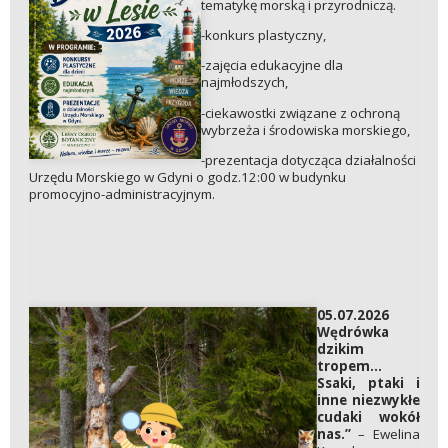
tematykę morską i przyrodniczą.
-konkurs plastyczny,
-zajęcia edukacyjne dla
najmłodszych,
-ciekawostki związane z ochroną
wybrzeża i środowiska morskiego,
-prezentacja dotycząca działalności
Urzędu Morskiego w Gdyni o godz.12:00 w budynku
promocyjno-administracyjnym.
05.07.2026
Wędrówka
dzikim
tropem...
Ssaki, ptaki i
inne niezwykłe
cudaki wokół
nas.”
– Ewelina