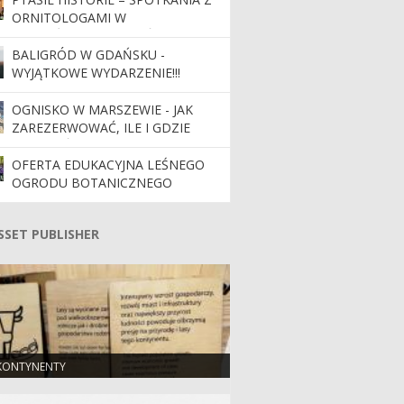
ORNITOLOGAMI W
NADLEŚNICTWIE GDAŃSK
BALIGRÓD W GDAŃSKU -
WYJĄTKOWE WYDARZENIE!!!
OGNISKO W MARSZEWIE - JAK
ZAREZERWOWAĆ, ILE I GDZIE
ZAPŁACIĆ
OFERTA EDUKACYJNA LEŚNEGO
OGRODU BOTANICZNEGO
SSET PUBLISHER
SSET PUBLISHER
KONTYNENTY