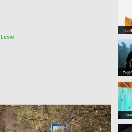
RYSU
 Lesie
ZAJĘ
LEŚN
GRU