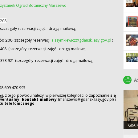
zystanek Ogród Botaniczny Marszewo
 208
(szczegóły rezerwacji zajęć - drogą mailową,
(szczegóły rezerwacji
a.szymkiewicz@gdansk.lasy.gov.pl
)
460 200
5 408
(szczegóły
rezerwacji zajęć - drogą mailową,
 373 921
(szczegóły
rezerwacji zajęć - drogą mailową,
A
A
48 609 470 997
g, z tego powodu należy: w pierwszej kolejności o zapoznanie
się
wentualny
kontakt mailowy
(marszewo@gdansk.lasy.gov.pl) i
u telefonicznego
GRA 