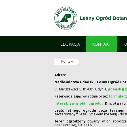
Skip to Content
Leśny Ogród Botan
EDUKACJA
KONTAKT
K
Kontakt
Adres:
Nadleśnictwo Gdańsk
,
Leśny Ogród Bot
ul. Marszewska 5, 81-081 Gdynia,
gdansk@gd
Rezerwacje zajęć wyłącznie przez
formularz
Interaktywny plan ogrodu
,
Dni, otwarc
część leśnego ogrodu poza terene
zaczarowanym lesie i Szlakiem korzeni) - do
teren ogrodzony
otwarty: w dni robocze
października), 10:00-16:00