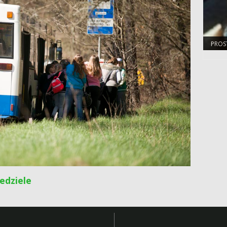
PROS
MŁOD
edziele