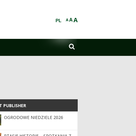
A
A
A
PL

T PUBLISHER
T PUBLISHER
OGRODOWE NIEDZIELE 2026
PTASIE HISTORIE – SPOTKANIA Z