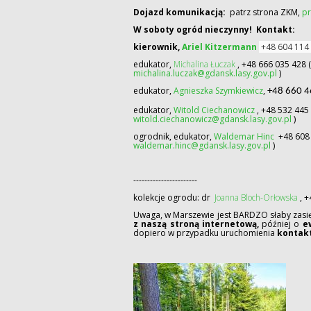
Dojazd komunikacją:
patrz strona ZKM,
pr
W soboty ogród nieczynny!
Kontakt:
kierownik,
Ariel Kitzermann
+48 604 114
edukator,
Michalina Łuczak
, +48 666 035 428 
michalina.luczak@gdansk.lasy.gov.pl
)
edukator,
Agnieszka Szymkiewicz
,
+48 660 
edukator,
Witold Ciechanowicz
, +48 532 44
witold.ciechanowicz@gdansk.lasy.gov.pl
)
ogrodnik, edukator,
Waldemar Hinc
+48 608
waldemar.hinc@gdansk.lasy.gov.pl
)
-----------------------
kolekcje ogrodu: dr
Joanna Bloch-Orłowska
, +
Uwaga, w Marszewie jest BARDZO słaby zasię
z naszą stroną internetową,
później o
e
dopiero w przypadku uruchomienia
kontakt