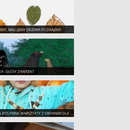
JEMY, MALUJEMY DRZEWA POZNAJEMY
CIA: GŁOSY ZWIERZĄT
A BIŻUTERIA: WARSZTATY Z DREWNEM DLA
P