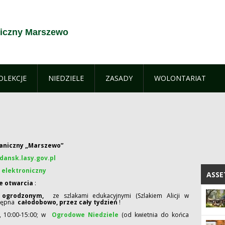
iczny Marszewo
OLEKCJE
NIEDZIELE
ZASADY
WOLONTARIAT
aniczny „Marszewo”
ansk.lasy.gov.pl
 elektroniczny
ASSE
ASSE
ie otwarcia
:
m ogrodzonym,
ze szlakami edukacyjnymi (Szlakiem Alicji w
stępna
całodobowo, przez cały tydzień
!
, 10:00-15:00; w
Ogrodowe Niedziele
(od kwietnia do końca